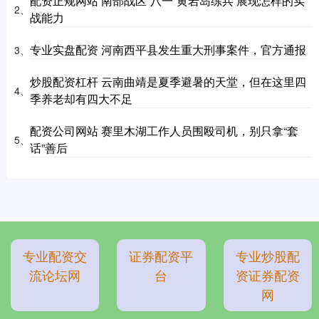
配资正规网站 南部战区“八一”黄岩岛练兵 展现怎样的实
2、
战能力
专业实盘配资 河南西平县发生重大刑事案件，官方通报
3、
炒股配资杠杆 云南曲靖是夏季避暑的天堂，但在这里四
4、
季养老却有四大不足
配资公司网站 赛里木湖工作人员围殴司机，别只拿“套
5、
话”善后
专业配资交
证券配资平
专业炒股配
流论坛网
台
资证券配资
网