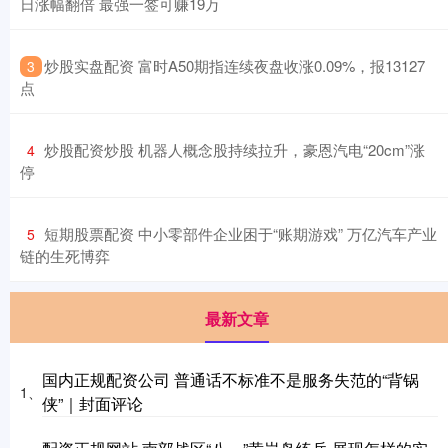
日涨幅翻倍 最强一签可赚19万
​炒股实盘配资 富时A50期指连续夜盘收涨0.09%，报13127
3
点
​炒股配资炒股 机器人概念股持续拉升，豪恩汽电“20cm”涨
4
停
​短期股票配资 中小零部件企业困于“账期游戏” 万亿汽车产业
5
链的生死博弈
最新文章
国内正规配资公司 普通话不标准不是服务失范的“背锅
1、
侠”｜封面评论