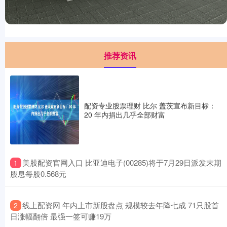
推荐资讯
配资专业股票理财 比尔 盖茨宣布新目标：
20 年内捐出几乎全部财富
​美股配资官网入口 比亚迪电子(00285)将于7月29日派发末期
1
股息每股0.568元
​线上配资网 年内上市新股盘点 规模较去年降七成 71只股首
2
日涨幅翻倍 最强一签可赚19万