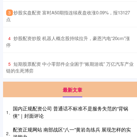
​炒股实盘配资 富时A50期指连续夜盘收涨0.09%，报13127
3
点
​炒股配资炒股 机器人概念股持续拉升，豪恩汽电“20cm”涨
4
停
​短期股票配资 中小零部件企业困于“账期游戏” 万亿汽车产业
5
链的生死博弈
最新文章
国内正规配资公司 普通话不标准不是服务失范的“背锅
1、
侠”｜封面评论
配资正规网站 南部战区“八一”黄岩岛练兵 展现怎样的实
2、
战能力