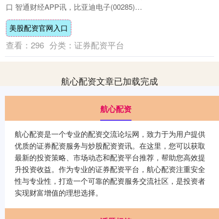
口 智通财经APP讯，比亚迪电子(00285)发
布公告，将于2025....
美股配资官网入口
查看：
296
分类：
证券配资平台
航心配资文章已加载完成
航心配资
航心配资是一个专业的配资交流论坛网，致力于为用户提供
优质的证券配资服务与炒股配资资讯。在这里，您可以获取
最新的投资策略、市场动态和配资平台推荐，帮助您高效提
升投资收益。作为专业的证券配资平台，航心配资注重安全
性与专业性，打造一个可靠的配资服务交流社区，是投资者
实现财富增值的理想选择。