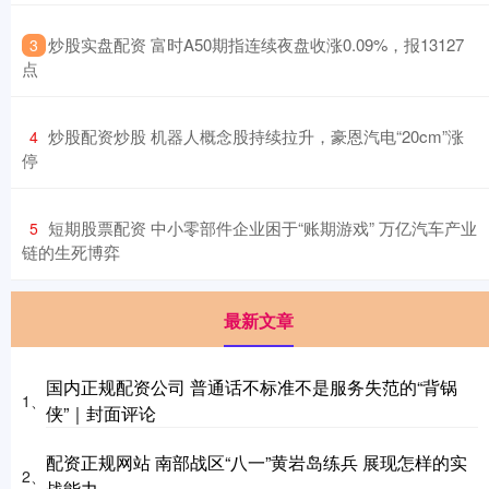
​炒股实盘配资 富时A50期指连续夜盘收涨0.09%，报13127
3
点
​炒股配资炒股 机器人概念股持续拉升，豪恩汽电“20cm”涨
4
停
​短期股票配资 中小零部件企业困于“账期游戏” 万亿汽车产业
5
链的生死博弈
最新文章
国内正规配资公司 普通话不标准不是服务失范的“背锅
1、
侠”｜封面评论
配资正规网站 南部战区“八一”黄岩岛练兵 展现怎样的实
2、
战能力