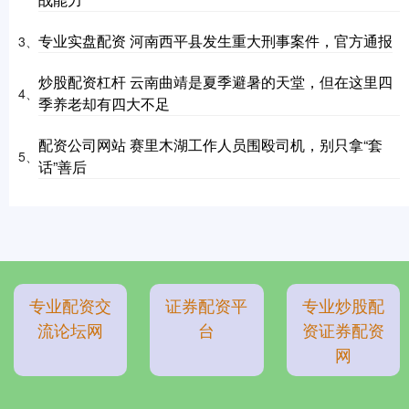
专业实盘配资 河南西平县发生重大刑事案件，官方通报
3、
炒股配资杠杆 云南曲靖是夏季避暑的天堂，但在这里四
4、
季养老却有四大不足
配资公司网站 赛里木湖工作人员围殴司机，别只拿“套
5、
话”善后
专业配资交
证券配资平
专业炒股配
流论坛网
台
资证券配资
网