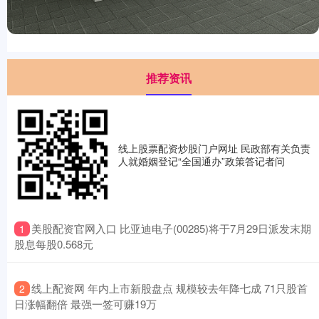
推荐资讯
线上股票配资炒股门户网址 民政部有关负责
人就婚姻登记“全国通办”政策答记者问
​美股配资官网入口 比亚迪电子(00285)将于7月29日派发末期
1
股息每股0.568元
​线上配资网 年内上市新股盘点 规模较去年降七成 71只股首
2
日涨幅翻倍 最强一签可赚19万