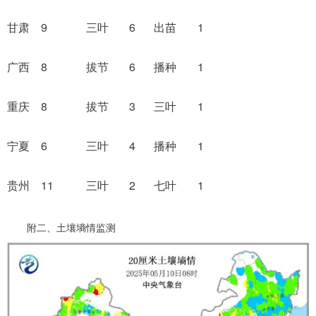
甘肃
9
三叶
6
出苗
1
广西
8
拔节
6
播种
1
重庆
8
拔节
3
三叶
1
宁夏
6
三叶
4
播种
1
贵州
11
三叶
2
七叶
1
附二、土壤墒情监测