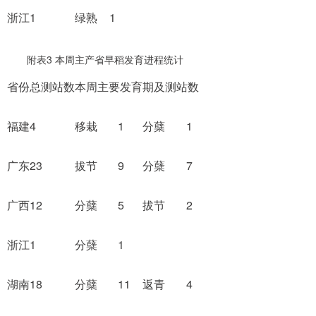
浙江
1
绿熟
1
附表3 本周主产省早稻发育进程统计
省份
总测站数
本周主要发育期及测站数
福建
4
移栽
1
分蘖
1
广东
23
拔节
9
分蘖
7
广西
12
分蘖
5
拔节
2
浙江
1
分蘖
1
湖南
18
分蘖
11
返青
4