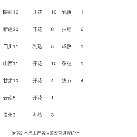
陕西
16
开花
10
乳熟
1
新疆
20
开花
8
抽穗
6
四川
11
乳熟
5
成熟
1
山西
11
开花
10
孕穗
1
甘肃
10
开花
4
拔节
4
云南
5
开花
1
贵州
3
乳熟
3
附表2 本周主产省油菜发育进程统计