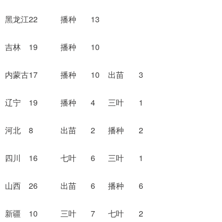
黑龙江
22
播种
13
吉林
19
播种
10
内蒙古
17
播种
10
出苗
3
辽宁
19
播种
4
三叶
1
河北
8
出苗
2
播种
2
四川
16
七叶
6
三叶
1
山西
26
出苗
6
播种
6
新疆
10
三叶
7
七叶
2