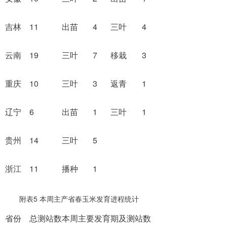
吉林
11
出苗
4
三叶
4
云南
19
三叶
7
移栽
3
重庆
10
三叶
3
返青
1
辽宁
6
出苗
1
三叶
1
贵州
14
三叶
5
浙江
11
播种
1
附表5 本周主产省春玉米发育进程统计
省份
总测站数
本周主要发育期及测站数