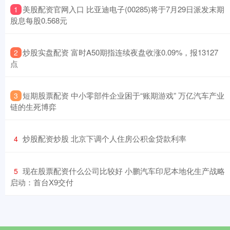
​美股配资官网入口 比亚迪电子(00285)将于7月29日派发末期
1
股息每股0.568元
​炒股实盘配资 富时A50期指连续夜盘收涨0.09%，报13127
2
点
​短期股票配资 中小零部件企业困于“账期游戏” 万亿汽车产业
3
链的生死博弈
​炒股配资炒股 北京下调个人住房公积金贷款利率
4
​现在股票配资什么公司比较好 小鹏汽车印尼本地化生产战略
5
启动：首台X9交付