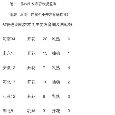
附一、作物生长发育状况监测
附表1 本周主产省冬小麦发育进程统计
省份
总测站数
本周主要发育期及测站数
河南
34
开花
28
乳熟
6
山东
17
开花
13
抽穗
1
安徽
12
开花
7
乳熟
4
河北
17
开花
10
抽穗
2
江苏
12
开花
9
乳熟
2
湖北
8
乳熟
3
开花
3