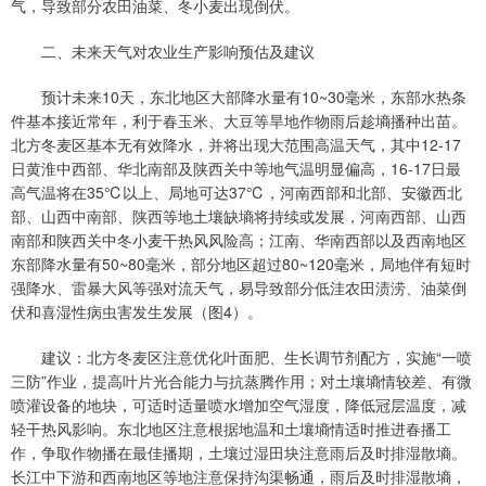
气，导致部分农田油菜、冬小麦出现倒伏。
二、未来天气对农业生产影响预估及建议
预计未来10天，东北地区大部降水量有10~30毫米，东部水热条
件基本接近常年，利于春玉米、大豆等旱地作物雨后趁墒播种出苗。
北方冬麦区基本无有效降水，并将出现大范围高温天气，其中12-17
日黄淮中西部、华北南部及陕西关中等地气温明显偏高，16-17日最
高气温将在35℃以上、局地可达37℃，河南西部和北部、安徽西北
部、山西中南部、陕西等地土壤缺墒将持续或发展，河南西部、山西
南部和陕西关中冬小麦干热风风险高；江南、华南西部以及西南地区
东部降水量有50~80毫米，部分地区超过80~120毫米，局地伴有短时
强降水、雷暴大风等强对流天气，易导致部分低洼农田渍涝、油菜倒
伏和喜湿性病虫害发生发展（图4）。
建议：北方冬麦区注意优化叶面肥、生长调节剂配方，实施“一喷
三防”作业，提高叶片光合能力与抗蒸腾作用；对土壤墒情较差、有微
喷灌设备的地块，可适时适量喷水增加空气湿度，降低冠层温度，减
轻干热风影响。东北地区注意根据地温和土壤墒情适时推进春播工
作，争取作物播在最佳播期，土壤过湿田块注意雨后及时排湿散墒。
长江中下游和西南地区等地注意保持沟渠畅通，雨后及时排湿散墒，