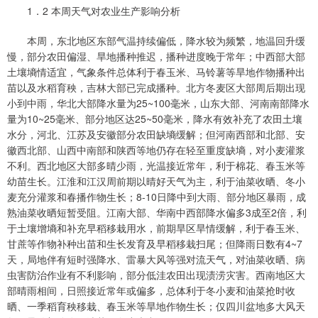
1．2 本周天气对农业生产影响分析
本周，东北地区东部气温持续偏低，降水较为频繁，地温回升缓
慢，部分农田偏湿、旱地播种推迟，播种进度晚于常年；中西部大部
土壤墒情适宜，气象条件总体利于春玉米、马铃薯等旱地作物播种出
苗以及水稻育秧，吉林大部已完成播种。北方冬麦区大部周后期出现
小到中雨，华北大部降水量为25~100毫米，山东大部、河南南部降水
量为10~25毫米、部分地区达25~50毫米，降水有效补充了农田土壤
水分，河北、江苏及安徽部分农田缺墒缓解；但河南西部和北部、安
徽西北部、山西中南部和陕西等地仍存在轻至重度缺墒，对小麦灌浆
不利。西北地区大部多晴少雨，光温接近常年，利于棉花、春玉米等
幼苗生长。江淮和江汉周前期以晴好天气为主，利于油菜收晒、冬小
麦充分灌浆和春播作物生长；8-10日降中到大雨、部分地区暴雨，成
熟油菜收晒短暂受阻。江南大部、华南中西部降水偏多3成至2倍，利
于土壤增墒和补充早稻移栽用水，前期旱区旱情缓解，利于春玉米、
甘蔗等作物补种出苗和生长发育及早稻移栽扫尾；但降雨日数有4~7
天，局地伴有短时强降水、雷暴大风等强对流天气，对油菜收晒、病
虫害防治作业有不利影响，部分低洼农田出现渍涝灾害。西南地区大
部晴雨相间，日照接近常年或偏多，总体利于冬小麦和油菜抢时收
晒、一季稻育秧移栽、春玉米等旱地作物生长；仅四川盆地多大风天