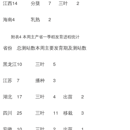
江西
14
分蘖
7
三叶
2
海南
4
乳熟
2
附表4 本周主产省一季稻发育进程统计
省份
总测站数
本周主要发育期及测站数
黑龙江
10
三叶
5
江苏
7
播种
3
湖北
17
三叶
4
出苗
2
四川
25
三叶
11
移栽
3
安徽
10
三叶
2
出苗
1