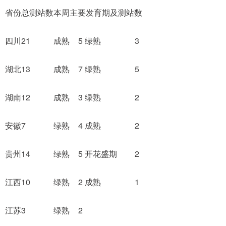
省份
总测站数
本周主要发育期及测站数
四川
21
成熟
5
绿熟
3
湖北
13
成熟
7
绿熟
5
湖南
12
成熟
3
绿熟
2
安徽
7
绿熟
4
成熟
2
贵州
14
绿熟
5
开花盛期
2
江西
10
绿熟
2
成熟
1
江苏
3
绿熟
2